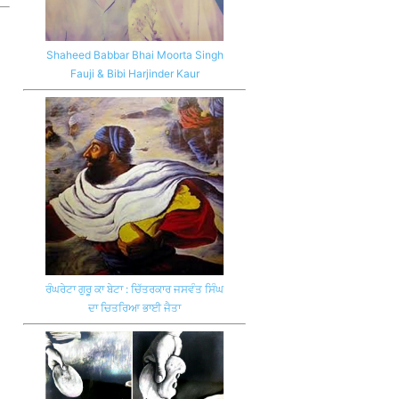
Shaheed Babbar Bhai Moorta Singh
Fauji & Bibi Harjinder Kaur
ਰੰਘਰੇਟਾ ਗੁਰੂ ਕਾ ਬੇਟਾ : ਚਿੱਤਰਕਾਰ ਜਸਵੰਤ ਸਿੰਘ
ਦਾ ਚਿਤਰਿਆ ਭਾਈ ਜੈਤਾ