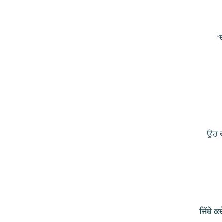
‘
ਉਹ 
ਜਿੱਥੇ 