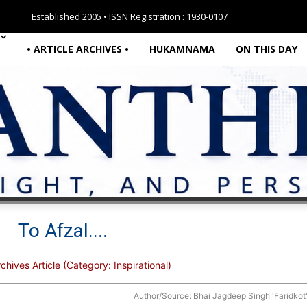
Established 2005 • ISSN Registration : 1930-0107
• ARTICLE ARCHIVES •
HUKAMNAMA
ON THIS DAY
To Afzal....
chives Article (Category: Inspirational)
Author/Source: Bhai Jagdeep Singh 'Faridkot