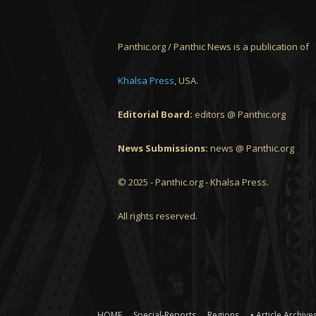
Panthic.org / Panthic News is a publication of
Khalsa Press
, USA.
Editorial Board:
editors @ Panthic.org
News Submissions:
news @ Panthic.org
© 2025 - Panthic.org - Khalsa Press.
All rights reserved.
HOME
Special-Reports
Regions
• Article Archives