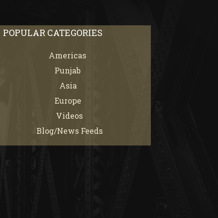
POPULAR CATEGORIES
Americas
67
Punjab
66
Asia
61
Europe
21
Videos
7
Blog/News Feeds
4