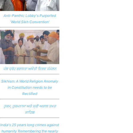
Anti-Panthic Lobby's Purported
'World Sikh Convention'
ਪੰਥ ਧ੍ਰੋਹ ਬਰਾਸਤਾ ਅਖੌਤੀ ਵਿਸ਼ਵ ਸੰਮੇਲਨ
Sikhism: A World Religion Anomaly
in Constitution needs to be
Rectified
ਹੁਕਮ, ਹੁਕਮਨਾਮਾ ਅਤੇ ਸ੍ਰੀ ਅਕਾਲ ਤਖ਼ਤ
ਸਾਹਿਬ!
India's 25 years long crimes against
humanity Remembering the nearly