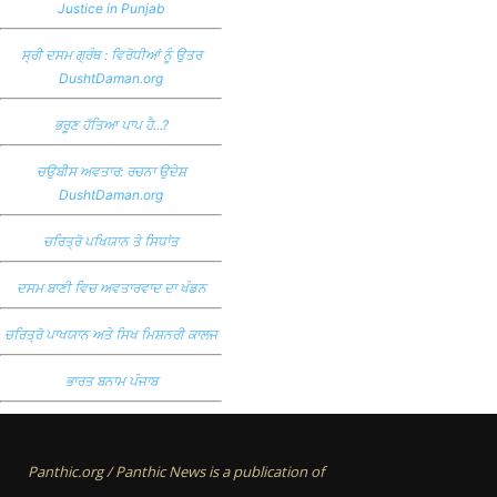
Justice in Punjab
ਸ੍ਰੀ ਦਸਮ ਗ੍ਰੰਥ : ਵਿਰੋਧੀਆਂ ਨੂੰ ਉਤਰ
DushtDaman.org
ਭਰੂਣ ਹੱਤਿਆ ਪਾਪ ਹੈ...?
ਚਉਬੀਸ ਅਵਤਾਰ: ਰਚਨਾ ਉਦੇਸ਼
DushtDaman.org
ਚਰਿਤ੍ਰੋ ਪਖਿਯਾਨ ਤੇ ਸਿਧਾਂਤ
ਦਸਮ ਬਾਣੀ ਵਿਚ ਅਵਤਾਰਵਾਦ ਦਾ ਖੰਡਨ
ਚਰਿਤ੍ਰੋ ਪਾਖਯਾਨ ਅਤੇ ਸਿਖ ਮਿਸ਼ਨਰੀ ਕਾਲਜ
ਭਾਰਤ ਬਨਾਮ ਪੰਜਾਬ
Panthic.org / Panthic News is a publication of