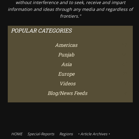
without interference and to seek, receive and impart
information and ideas through any media and regardless of
frontiers."
POPULAR CATEGORIES
Americas
67
Punjab
66
Asia
61
Europe
21
Videos
7
Blog/News Feeds
4
HOME
Special-Reports
Regions
• Article Archives •