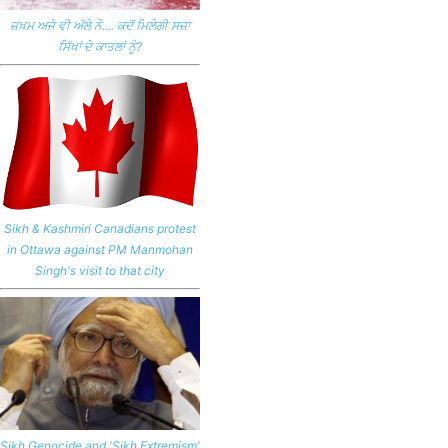
ਜ਼ਖ਼ਮ ਅਜੇ ਵੀ ਅੱਲੇ ਨੇ.... ਕਦੋਂ ਮਿਲੇਗੀ ਸਜ਼ਾ
ਸਿੱਖਾਂ ਦੇ ਕਾਤਲਾਂ ਨੂੰ?
Sikh & Kashmiri Canadians protest
in Ottawa against PM Manmohan
Singh's visit to that city
Sikh Genocide and 'Sikh Extremism'