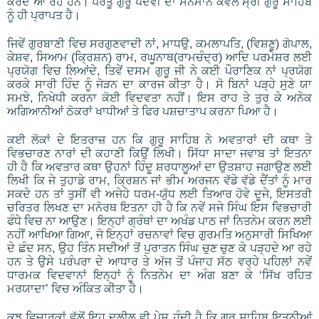
ਕਰਦੇ ਆ ਰਹੇ ਹਨ। ਪਰੰਤੂ ਗੁਰੂ ਪਦਵੀ ਦਾ ਸਨਮਾਨ ਕੇਵਲ ਸ੍ਰੀ ਗੁਰੂ ਸਾਹਿਬ
ਨੂੰ ਹੀ ਪ੍ਰਾਪਤ ਹੈ।
ਜਿਵੇਂ ਗੁਰਬਾਣੀ ਵਿਚ ਸਰਗੁਣਵਾਦੀ ਨਾਂ, ਮਾਧਉ, ਕਮਲਾਪਤਿ, (ਵਿਸ਼ਣੂ) ਗੋਪਾਲ,
ਕੇਸ਼ਵ, ਸਿਆਮ (ਕ੍ਰਿਸ਼ਨ) ਰਾਮ, ਰਘੂਨਾਥ(ਰਾਮਚੰਦ੍ਰ) ਆਦਿ ਪਰਮੇਸ਼ਰ ਲਈ
ਪ੍ਰਯੋਗ ਵਿਚ ਲਿਆਂਦੇ, ਤਿਵੇਂ ਦਸਮ ਗੁਰੂ ਜੀ ਨੇ ਕਈ ਪੌਰਾਣਿਕ ਨਾਂ ਪ੍ਰਯੋਗ
ਕਰਕੇ ਸਾਰੀ ਹਿੰਦ ਨੂੰ ਜੋੜਨ ਦਾ ਕਾਰਜ ਕੀਤਾ ਹੈ। ਸੋ ਬਿਨਾਂ ਪੜ੍ਹੇ ਸੁਣੇ ਯਾ
ਸਮਝੇ, ਨਿਖੇਧੀ ਕਰਨਾ ਕੋਈ ਵਿਦਵਤਾ ਨਹੀਂ। ਇਸ ਰਾਹ ਤੇ ਤੁਰ ਕੇ ਅਨੇਕ
ਅਗਿਆਨੀਆਂ ਠੋਕਰਾਂ ਖਾਧੀਆਂ ਤੇ ਫਿਰ ਪਸ਼ਚਾਤਾਪ ਕਰਨਾ ਪਿਆ ਹੈ।
ਕਈ ਲੋਕਾਂ ਦੇ ਇਤਰਾਜ਼ ਹਨ ਕਿ ਗੁਰੂ ਸਾਹਿਬ ਨੇ ਅਵਤਾਰਾਂ ਦੀ ਕਥਾ ਤੇ
ਵਿਭਚਾਰਣ ਨਾਰਾਂ ਦੀ ਕਹਾਣੀ ਕਿਉਂ ਲਿਖੀ। ਸਿੱਧਾ ਸਾਦਾ ਜਵਾਬ ਤਾਂ ਇਤਨਾ
ਹੀ ਹੈ ਕਿ ਅਵਤਾਰ ਕਥਾ ਉਹਨਾਂ ਹਿੰਦੂ ਸ਼ਰਧਾਲੂਆਂ ਦਾ ਉਤਸ਼ਾਹ ਜਗਾਉਣ ਲਈ
ਲਿਖੀ ਕਿ ਜੇ ਤੁਹਾਡੇ ਰਾਮ, ਕ੍ਰਿਸ਼ਨ ਜਾਂ ਭੀਮ ਅਰਜਨ ਵੱਡੇ ਵੱਡੇ ਦੈਂਤਾਂ ਨੂੰ ਮਾਰ
ਸਕਦੇ ਹਨ ਤਾਂ ਤੁਸੀਂ ਵੀ ਅਜੇਹੇ ਧਰਮ-ਯੁੱਧ ਲਈ ਤਿਆਰ ਹੋਵੇ ਦੂਜੇ, ਇਸਤਰੀ
ਚਰਿਤਰ ਲਿਖਣ ਦਾ ਮਨੋਰਥ ਇਤਨਾ ਹੀ ਹੈ ਕਿ ਨਵੇਂ ਸਜੇ ਸਿੰਘ ਇਸ ਵਿਭਚਾਰੀ
ਫੰਧੇ ਵਿਚ ਨਾ ਆਉਣ। ਇਨ੍ਹਾਂ ਗ੍ਰੰਥਾਂ ਦਾ ਅਖੰਡ ਪਾਠ ਜਾਂ ਨਿਤਨੇਮ ਕਰਨ ਲਈ
ਨਹੀਂ ਆਖਿਆ ਗਿਆ, ਜੋ ਇਨ੍ਹਾਂ ਰਚਨਾਵਾਂ ਵਿਚ ਗੁਰਮਤਿ ਅਨੁਸਾਰੀ ਸਿਖਿਆ
ਦੇ ਛੰਦ ਸਨ, ਉਹ ਤਿੰਨ ਸਦੀਆਂ ਤੋਂ ਪੁਰਾਤਨ ਸਿੰਘ ਚੁਣ ਚੁਣ ਕੇ ਪੜ੍ਹਦੇ ਆ ਰਹੇ
ਹਨ ਤੇ ਉਸੇ ਪਰੰਪਰਾ ਦੇ ਆਧਾਰ ਤੇ ਅੱਜ ਤੋਂ ਪੰਜਾਹ ਸੱਠ ਵਰ੍ਹੇ ਪਹਿਲਾਂ ਨਵੇਂ
ਧਾਰਮਕ ਵਿਦਵਾਨਾਂ ਇਨ੍ਹਾਂ ਨੂੰ ਨਿਤਨੇਮ ਦਾ ਅੰਗ ਬਣਾ ਕੇ ‘ਸਿੱਖ ਰਹਿਤ
ਮਰਯਾਦਾ’ ਵਿਚ ਅੰਕਿਤ ਕੀਤਾ ਹੈ।
ਕੁਝ ਵਿਚਾਰਕਾਂ ਵੱਲੋਂ ਇਹ ਦਲੀਲ ਵੀ ਪੇਸ਼ ਹੁੰਦੀ ਹੈ ਕਿ ਗੁਰੂ ਸਾਹਿਬ ਇਤਨੀਆਂ