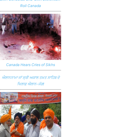
Roil Canada
Canada Hears Cries of Sikhs
ਐਲਾਨਨਾਮਾ ਜਾਂ ਸ੍ਰੀ ਅਕਾਲ ਤਖ਼ਤ ਸਾਹਿਬ ਦੇ
ਖਿਲਾਫ਼ ਐਲਾਨ-ਜੰਗ!