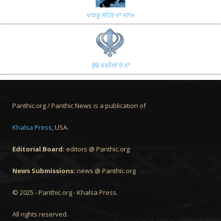
ਖਾੜਕੂ ਲਹਿਰ ਦਾ ਜਨਮ
ਬੁੱਢੇ ਜਰਨੈਲਾਂ ਦੇ ਨਾਂ
Panthic.org / Panthic News is a publication of
Khalsa Press
, USA.
Editorial Board:
editors @ Panthic.org
News Submissions:
news @ Panthic.org
© 2025 - Panthic.org - Khalsa Press.
All rights reserved.