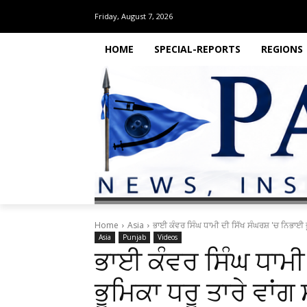
Friday, August 7, 2026
HOME
SPECIAL-REPORTS
REGIONS
Home
Asia
ਭਾਈ ਕੰਵਰ ਸਿੰਘ ਧਾਮੀ ਦੀ ਸਿੱਖ ਸੰਘਰਸ਼ 'ਚ ਨਿਭਾਈ ਭੂ
Asia
Punjab
Videos
ਭਾਈ ਕੰਵਰ ਸਿੰਘ ਧਾਮੀ
ਭੂਮਿਕਾ ਧਰੂ ਤਾਰੇ ਵਾਂ