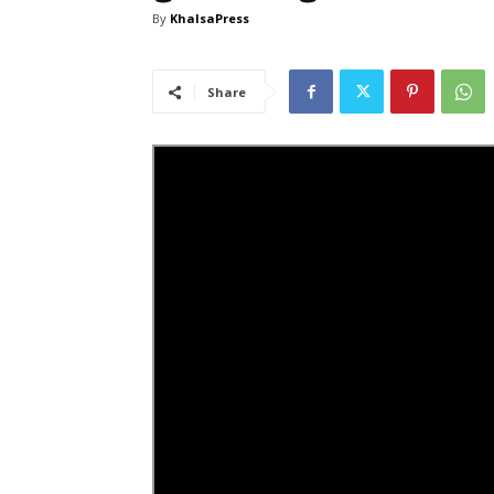
By
KhalsaPress
Share