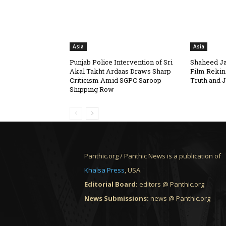
Asia
Asia
Punjab Police Intervention of Sri
Shaheed Ja
Akal Takht Ardaas Draws Sharp
Film Rekin
Criticism Amid SGPC Saroop
Truth and J
Shipping Row
Panthic.org / Panthic News is a publication of
Khalsa Press
, USA.
Editorial Board:
editors @ Panthic.org
News Submissions:
news @ Panthic.org