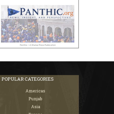
Panthic :: A Khalsa Press Publication
POPULAR CATEGORIES
Americas
67
Punjab
66
Asia
61