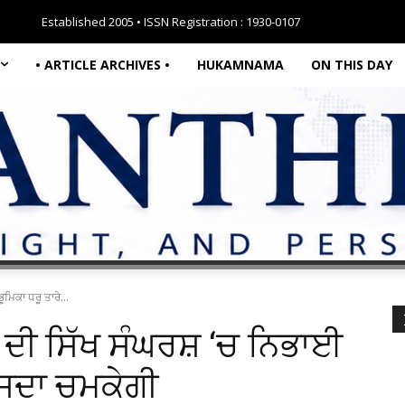
Established 2005 • ISSN Registration : 1930-0107
• ARTICLE ARCHIVES •
HUKAMNAMA
ON THIS DAY
ਮਿਕਾ ਧਰੂ ਤਾਰੇ...
 ਦੀ ਸਿੱਖ ਸੰਘਰਸ਼ ‘ਚ ਨਿਭਾਈ
ਗ ਸਦਾ ਚਮਕੇਗੀ