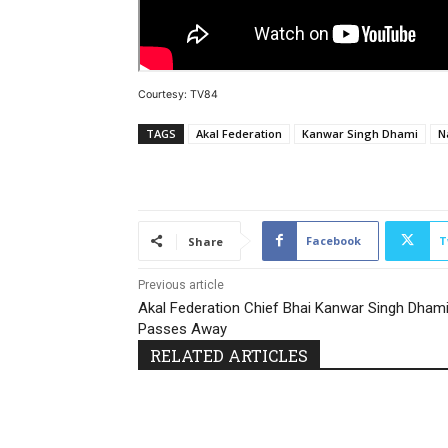
Courtesy: TV84
TAGS
Akal Federation
Kanwar Singh Dhami
N
Facebook
T
Share
Previous article
Akal Federation Chief Bhai Kanwar Singh Dham
Passes Away
RELATED ARTICLES