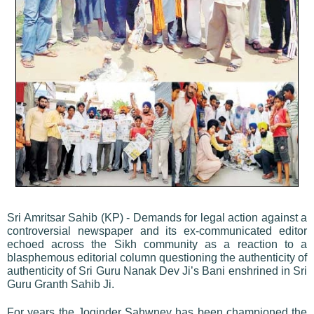
Sri Amritsar Sahib (KP) - Demands for legal action against a
controversial newspaper and its ex-communicated editor
echoed across the Sikh community as a reaction to a
blasphemous editorial column questioning the authenticity of
authenticity of Sri Guru Nanak Dev Ji’s Bani enshrined in Sri
Guru Granth Sahib Ji.
For years the Joginder Sahwney has been championed the