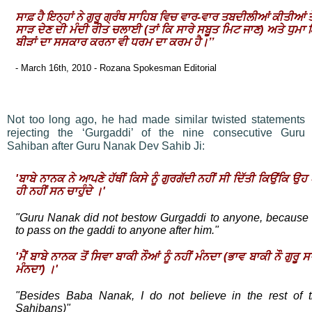
ਸਾਫ਼ ਹੈ ਇਨ੍ਹਾਂ ਨੇ ਗੁਰੂ ਗ੍ਰੰਥ ਸਾਹਿਬ ਵਿਚ ਵਾਰ-ਵਾਰ ਤਬਦੀਲੀਆਂ ਕੀਤੀਆਂ ਤੇ
ਸਾੜ ਦੇਣ ਦੀ ਮੰਦੀ ਰੀਤ ਚਲਾਈ (ਤਾਂ ਕਿ ਸਾਰੇ ਸਬੂਤ ਮਿਟ ਜਾਣ) ਅਤੇ ਧੁਮਾ
ਬੀੜਾਂ ਦਾ ਸਸਕਾਰ ਕਰਨਾ ਵੀ ਧਰਮ ਦਾ ਕਰਮ ਹੈ।’’
- March 16th, 2010 - Rozana Spokesman Editorial
Not too long ago, he had made similar twisted statements
rejecting the ‘Gurgaddi’ of the nine consecutive Guru
Sahiban after Guru Nanak Dev Sahib Ji:
'ਬਾਬੇ ਨਾਨਕ ਨੇ ਆਪਣੇ ਹੱਥੀਂ ਕਿਸੇ ਨੂੰ ਗੁਰਗੱਦੀ ਨਹੀਂ ਸੀ ਦਿੱਤੀ ਕਿਉਂਕਿ ਉ
ਹੀ ਨਹੀਂ ਸਨ ਚਾਹੁੰਦੇ ।'
"Guru Nanak did not bestow Gurgaddi to anyone, because 
to pass on the gaddi to anyone after him."
'ਮੈਂ ਬਾਬੇ ਨਾਨਕ ਤੋਂ ਸਿਵਾ ਬਾਕੀ ਨੌਆਂ ਨੂੰ ਨਹੀਂ ਮੰਨਦਾ (ਭਾਵ ਬਾਕੀ ਨੌ ਗੁਰੂ ਸਾ
ਮੰਨਦਾ) ।'
"Besides Baba Nanak, I do not believe in the rest of 
Sahibans)"