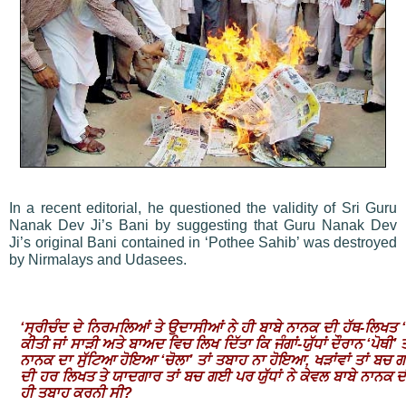
In a recent editorial, he questioned the validity of Sri Guru
Nanak Dev Ji’s Bani by suggesting that Guru Nanak Dev
Ji’s original Bani contained in ‘Pothee Sahib’ was destroyed
by Nirmalays and Udasees.
‘ਸ੍ਰੀਚੰਦ ਦੇ ਨਿਰਮਲਿਆਂ ਤੇ ਉਦਾਸੀਆਂ ਨੇ ਹੀ ਬਾਬੇ ਨਾਨਕ ਦੀ ਹੱਥ-ਲਿਖਤ 
ਕੀਤੀ ਜਾਂ ਸਾੜੀ ਅਤੇ ਬਾਅਦ ਵਿਚ ਲਿਖ ਦਿੱਤਾ ਕਿ ਜੰਗਾਂ-ਯੁੱਧਾਂ ਦੌਰਾਨ ‘ਪੋਥੀ
ਨਾਨਕ ਦਾ ਸੁੱਟਿਆ ਹੋਇਆ ‘ਚੋਲਾ’ ਤਾਂ ਤਬਾਹ ਨਾ ਹੋਇਆ, ਖੜਾਂਵਾਂ ਤਾਂ ਬਚ 
ਦੀ ਹਰ ਲਿਖਤ ਤੇ ਯਾਦਗਾਰ ਤਾਂ ਬਚ ਗਈ ਪਰ ਯੁੱਧਾਂ ਨੇ ਕੇਵਲ ਬਾਬੇ ਨਾਨਕ ਦ
ਹੀ ਤਬਾਹ ਕਰਨੀ ਸੀ?