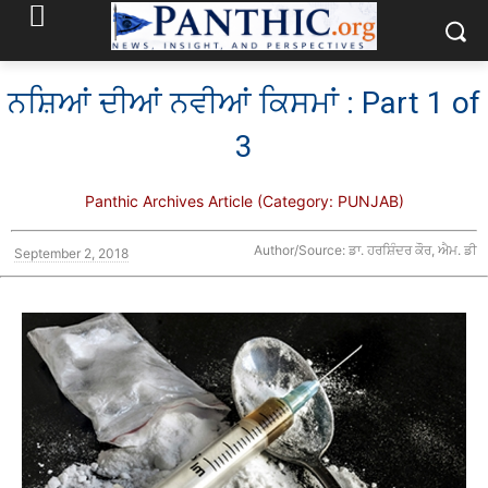
ਨਸ਼ਿਆਂ ਦੀਆਂ ਨਵੀਆਂ ਕਿਸਮਾਂ : Part 1 of
3
Panthic Archives Article (Category: PUNJAB)
Author/Source: ਡਾ. ਹਰਸ਼ਿੰਦਰ ਕੌਰ, ਐਮ. ਡੀ
September 2, 2018