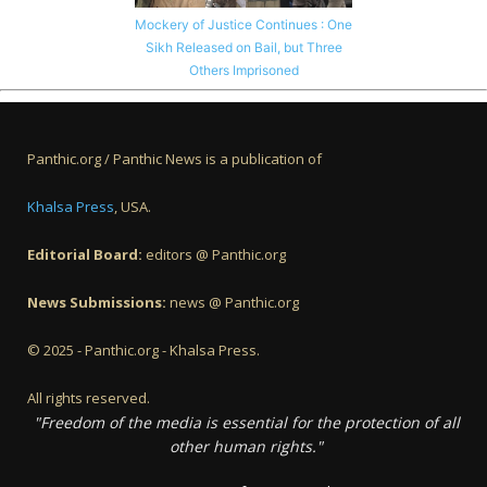
Mockery of Justice Continues : One
Sikh Released on Bail, but Three
Others Imprisoned
Panthic.org / Panthic News is a publication of
Khalsa Press
, USA.
Editorial Board:
editors @ Panthic.org
News Submissions:
news @ Panthic.org
© 2025 - Panthic.org - Khalsa Press.
All rights reserved.
"Freedom of the media is essential for the protection of all
other human rights."