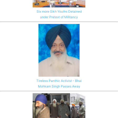
Six more Sikh Youths Detained
under Pretext of Militancy
Tireless Panthic Activist - Bhai
Mohkam Singh Passes Away