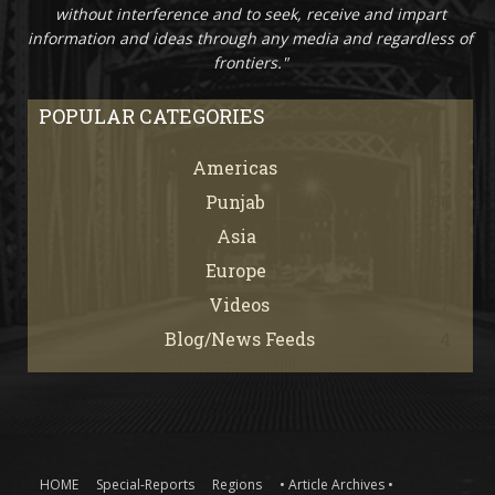
without interference and to seek, receive and impart
information and ideas through any media and regardless of
frontiers."
POPULAR CATEGORIES
Americas
67
Punjab
66
Asia
61
Europe
21
Videos
7
Blog/News Feeds
4
HOME
Special-Reports
Regions
• Article Archives •