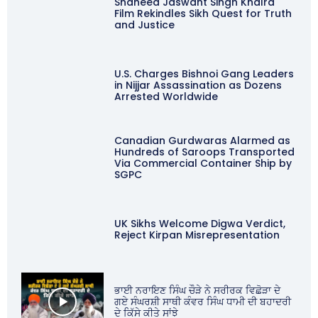
Shaheed Jaswant Singh Khalra
Film Rekindles Sikh Quest for Truth
and Justice
U.S. Charges Bishnoi Gang Leaders
in Nijjar Assassination as Dozens
Arrested Worldwide
Canadian Gurdwaras Alarmed as
Hundreds of Saroops Transported
Via Commercial Container Ship by
SGPC
UK Sikhs Welcome Digwa Verdict,
Reject Kirpan Misrepresentation
ਭਾਈ ਨਰਾਇਣ ਸਿੰਘ ਚੌੜੇ ਨੇ ਸਰੀਰਕ ਵਿਛੋੜਾ ਦੇ
ਗਏ ਸੰਘਰਸ਼ੀ ਸਾਥੀ ਕੰਵਰ ਸਿੰਘ ਧਾਮੀ ਦੀ ਬਹਾਦਰੀ
ਦੇ ਕਿੱਸੇ ਕੀਤੇ ਸਾਂਝੇ