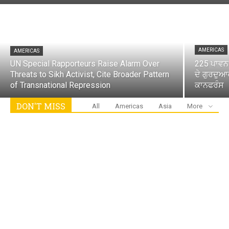
AMERICAS
AMERICAS
UN Special Rapporteurs Raise Alarm Over
225 ਪਾਵਨ 
Threats to Sikh Activist, Cite Broader Pattern
ਦੇ ਗੁਰਦੁਆਰ
of Transnational Repression
ਕਾਨਫਰੰਸ
DON'T MISS
All
Americas
Asia
More