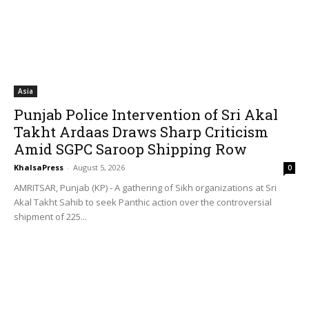
Asia
Punjab Police Intervention of Sri Akal
Takht Ardaas Draws Sharp Criticism
Amid SGPC Saroop Shipping Row
KhalsaPress
-
August 5, 2026
0
AMRITSAR, Punjab (KP) - A gathering of Sikh organizations at Sri
Akal Takht Sahib to seek Panthic action over the controversial
shipment of 225...