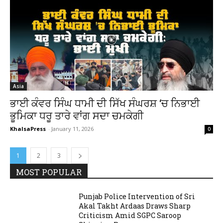
Asia
ਭਾਈ ਕੰਵਰ ਸਿੰਘ ਧਾਮੀ ਦੀ ਸਿੱਖ ਸੰਘਰਸ਼ ‘ਚ ਨਿਭਾਈ
ਭੂਮਿਕਾ ਧਰੂ ਤਾਰੇ ਵਾਂਗ ਸਦਾ ਚਮਕੇਗੀ
KhalsaPress
-
January 11, 2026
0
1
2
3
MOST POPULAR
Punjab Police Intervention of Sri
Akal Takht Ardaas Draws Sharp
Criticism Amid SGPC Saroop