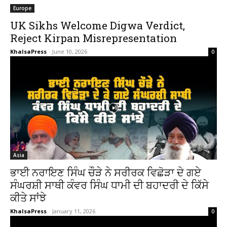
Europe
UK Sikhs Welcome Digwa Verdict,
Reject Kirpan Misrepresentation
KhalsaPress
-
June 10, 2026
0
Asia
ਭਾਈ ਨਰਾਇਣ ਸਿੰਘ ਚੌੜੇ ਨੇ ਸਰੀਰਕ ਵਿਛੋੜਾ ਦੇ ਗਏ
ਸੰਘਰਸ਼ੀ ਸਾਥੀ ਕੰਵਰ ਸਿੰਘ ਧਾਮੀ ਦੀ ਬਹਾਦਰੀ ਦੇ ਕਿੱਸੇ
ਕੀਤੇ ਸਾਂਝੇ
KhalsaPress
-
January 11, 2026
0