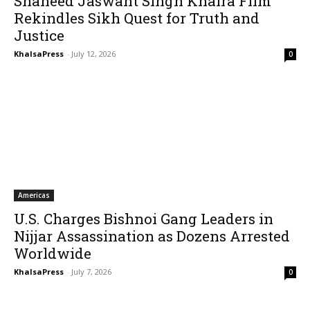
Shaheed Jaswant Singh Khalra Film
Rekindles Sikh Quest for Truth and
Justice
KhalsaPress
-
July 12, 2026
0
Americas
U.S. Charges Bishnoi Gang Leaders in
Nijjar Assassination as Dozens Arrested
Worldwide
KhalsaPress
-
July 7, 2026
0