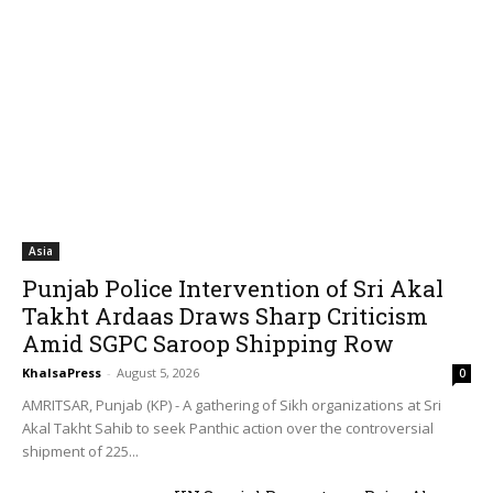
Asia
Punjab Police Intervention of Sri Akal
Takht Ardaas Draws Sharp Criticism
Amid SGPC Saroop Shipping Row
KhalsaPress
-
August 5, 2026
0
AMRITSAR, Punjab (KP) - A gathering of Sikh organizations at Sri
Akal Takht Sahib to seek Panthic action over the controversial
shipment of 225...