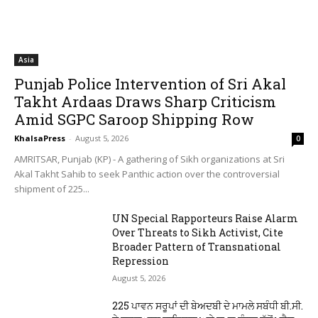
Asia
Punjab Police Intervention of Sri Akal
Takht Ardaas Draws Sharp Criticism
Amid SGPC Saroop Shipping Row
KhalsaPress
-
August 5, 2026
0
AMRITSAR, Punjab (KP) - A gathering of Sikh organizations at Sri
Akal Takht Sahib to seek Panthic action over the controversial
shipment of 225...
UN Special Rapporteurs Raise Alarm
Over Threats to Sikh Activist, Cite
Broader Pattern of Transnational
Repression
August 5, 2026
225 ਪਾਵਨ ਸਰੂਪਾਂ ਦੀ ਬੇਅਦਬੀ ਦੇ ਮਾਮਲੇ ਸਬੰਧੀ ਬੀ.ਸੀ.