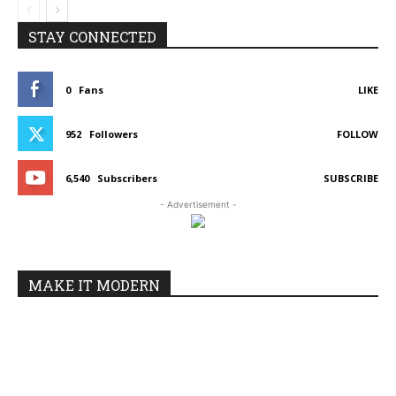
STAY CONNECTED
0
Fans
LIKE
952
Followers
FOLLOW
6,540
Subscribers
SUBSCRIBE
- Advertisement -
MAKE IT MODERN