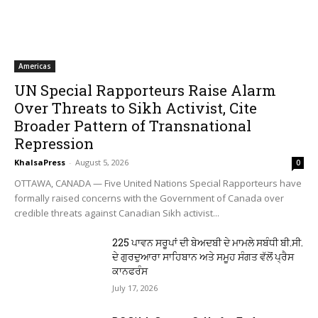
Americas
UN Special Rapporteurs Raise Alarm
Over Threats to Sikh Activist, Cite
Broader Pattern of Transnational
Repression
KhalsaPress
-
August 5, 2026
0
OTTAWA, CANADA — Five United Nations Special Rapporteurs have
formally raised concerns with the Government of Canada over
credible threats against Canadian Sikh activist...
225 ਪਾਵਨ ਸਰੂਪਾਂ ਦੀ ਬੇਅਦਬੀ ਦੇ ਮਾਮਲੇ ਸਬੰਧੀ ਬੀ.ਸੀ.
ਦੇ ਗੁਰਦੁਆਰਾ ਸਾਹਿਬਾਨ ਅਤੇ ਸਮੂਹ ਸੰਗਤ ਵੱਲੋਂ ਪ੍ਰੈਸ
ਕਾਨਫਰੰਸ
July 17, 2026