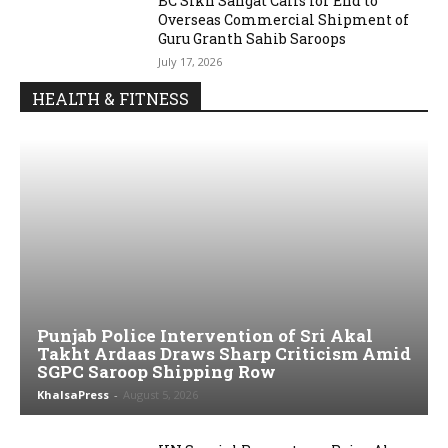
BC Sikh Sangat Calls for End to
Overseas Commercial Shipment of
Guru Granth Sahib Saroops
July 17, 2026
HEALTH & FITNESS
Punjab Police Intervention of Sri Akal
Takht Ardaas Draws Sharp Criticism Amid
SGPC Saroop Shipping Row
KhalsaPress
-
August 5, 2026