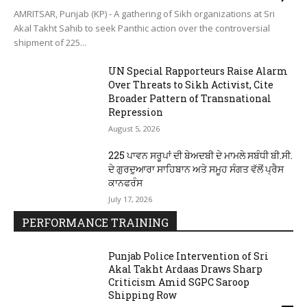
AMRITSAR, Punjab (KP) - A gathering of Sikh organizations at Sri
Akal Takht Sahib to seek Panthic action over the controversial
shipment of 225...
UN Special Rapporteurs Raise Alarm
Over Threats to Sikh Activist, Cite
Broader Pattern of Transnational
Repression
August 5, 2026
225 ਪਾਵਨ ਸਰੂਪਾਂ ਦੀ ਬੇਅਦਬੀ ਦੇ ਮਾਮਲੇ ਸਬੰਧੀ ਬੀ.ਸੀ.
ਦੇ ਗੁਰਦੁਆਰਾ ਸਾਹਿਬਾਨ ਅਤੇ ਸਮੂਹ ਸੰਗਤ ਵੱਲੋਂ ਪ੍ਰੈਸ
ਕਾਨਫਰੰਸ
July 17, 2026
PERFORMANCE TRAINING
Punjab Police Intervention of Sri
Akal Takht Ardaas Draws Sharp
Criticism Amid SGPC Saroop
Shipping Row